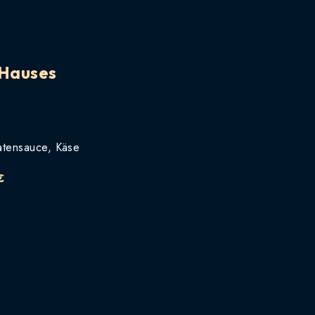
 Hauses
atensauce, Käse
€