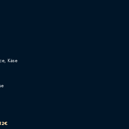
ce, Käse
se
 12€