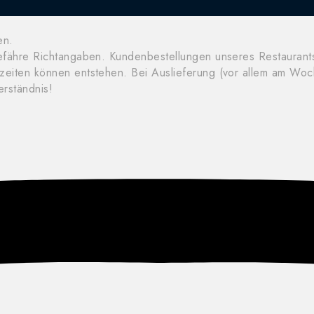
en.
gefähre Richtangaben. Kundenbestellungen unseres Restauran
tzeiten können entstehen. Bei Auslieferung (vor allem am W
erständnis!