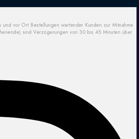
ts und vor Ort Bestellungen wartender Kunden zur Mitnahme
ochenende) sind Verzögerungen von 30 bis 45 Minuten über