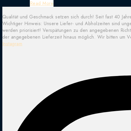
Read More
Qualität und Geschmack setzen sich durch! Seit fast 40 Jahr
Wichtiger Hinweis: Unsere Liefer- und Abholzeiten sind un
werden priorisiert! Verspätungen zu den angegebenen Rich
der angegebenen Lieferzeit hinaus möglich. Wir bitten um V
Instagram