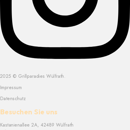
2025 © Grillparadies Wülfrath.
Impressum
Datenschutz
Besuchen Sie uns
Kastanienallee 2A, 42489 Wülfrath