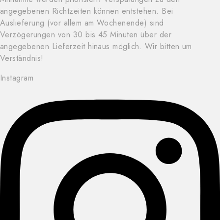
angegebenen Richtzeiten können entstehen. Bei
Auslieferung (vor allem am Wochenende) sind
Verzögerungen von 30 bis 45 Minuten über der
angegebenen Lieferzeit hinaus möglich. Wir bitten um
Verständnis!
Instagram