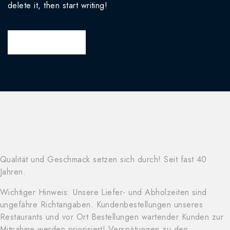
delete it, then start writing!
READ MORE
Qualität und Geschmack setzen sich durch! Seit fast 40
Jahren.
Wichtiger Hinweis: Unsere Liefer- und Abholzeiten sind
ungefähre Richtangaben. Kundenbestellungen unseres
Restaurants und vor Ort Bestellungen wartender Kunden zur
Mitnahme werden priorisiert! Verspätungen zu den