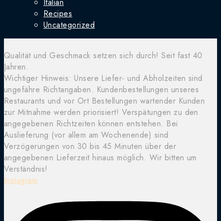
Italian
Recipes
Uncategorized
Qualität und Geschmack setzen sich durch! Seit fast 40
Jahren.
Wichtiger Hinweis: Unsere Liefer- und Abholzeiten sind
ungefähre Richtangaben. Kundenbestellungen unseres
Restaurants und vor Ort Bestellungen wartender Kunden
zur Mitnahme werden priorisiert! Verspätungen zu den
angegebenen Richtzeiten können entstehen. Bei
Auslieferung (vor allem am Wochenende) sind
Verzögerungen von 30 bis 45 Minuten über der
angegebenen Lieferzeit hinaus möglich. Wir bitten um
Verständnis!
Instagram