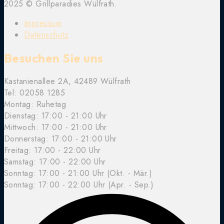
2025 © Grillparadies Wülfrath.
Impressum
Datenschutz
Besuchen Sie uns
Kastanienallee 2A, 42489 Wülfrath
Tel: 02058 1285
Montag: Ruhetag
Dienstag: 17:00 - 21:00 Uhr
Mittwoch:
17:00 - 21:00 Uhr
Donnerstag:
17:00 - 21:00 Uhr
Freitag:
17:00 - 22:00 Uhr
Samstag:
17:00 - 22:00 Uhr
Sonntag: 17:00 - 21:00 Uhr (Okt. - Mär.)
Sonntag: 17:00 - 22:00 Uhr (Apr. - Sep.)