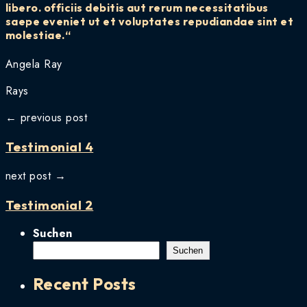
libero. officiis debitis aut rerum necessitatibus
saepe eveniet ut et voluptates repudiandae sint et
molestiae.“
Angela Ray
Rays
← previous post
Testimonial 4
next post →
Testimonial 2
Suchen
Suchen
Recent Posts